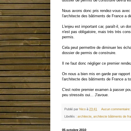
dossier de permis de construire devra êt
Nous avons donc pris rendez-vous avec no
l'architecte des bâtiments de France a d
L'enjeu est important car, paraît-il, un d
n'est pas obligatoire, mais très très conse
permis.
Cela peut permettre de diminuer les écha
dossier de permis de construire.
Il ne faut donc négliger ce premier rende
On nous a bien mis en garde par rapport à 
l'architecte des bâtiments de France a to
C'est notre premier examen à passer pour
peu stressés oui... J'avoue.
Publié par
Nico
à
23:41
Aucun commentaire
Libellés :
architecte
,
architecte bâtiments de fr
05 octobre 2010