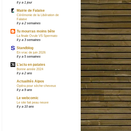
Il y a 1 jour
Mairie de Falaise
Cérémonie de la Libération de
Falaise
Il y a 2 semaines
Tu mourras moins bête
La finale Ovule VS Spermato
Il y a 3 semaines
Standblog
En vrac de juin 2026
Il y a 5 semaines
L'actu en patates
Bonne année 2024
Il y a 2 ans
Actualités Aipos
Opéra pour sèche-cheveux
Il y a 9 ans
Le webcomic
Le site fait peau neuve
Il y a 10 ans