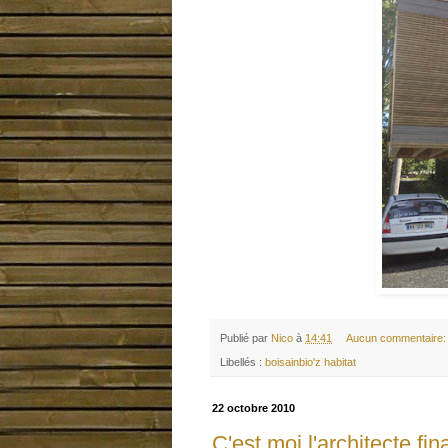
Publié par
Nico
à
14:41
Aucun commentaire
Libellés :
boisainbio'z habitat
22 octobre 2010
C'est moi l'architecte fi