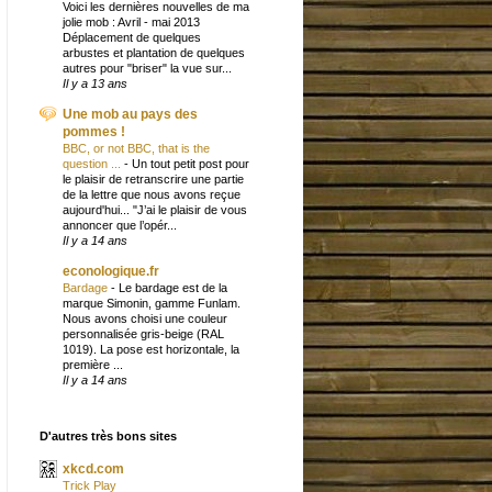
Voici les dernières nouvelles de ma
jolie mob : Avril - mai 2013
Déplacement de quelques
arbustes et plantation de quelques
autres pour "briser" la vue sur...
Il y a 13 ans
Une mob au pays des
pommes !
BBC, or not BBC, that is the
question ...
-
Un tout petit post pour
le plaisir de retranscrire une partie
de la lettre que nous avons reçue
aujourd'hui... "J’ai le plaisir de vous
annoncer que l’opér...
Il y a 14 ans
econologique.fr
Bardage
-
Le bardage est de la
marque Simonin, gamme Funlam.
Nous avons choisi une couleur
personnalisée gris-beige (RAL
1019). La pose est horizontale, la
première ...
Il y a 14 ans
D'autres très bons sites
xkcd.com
Trick Play