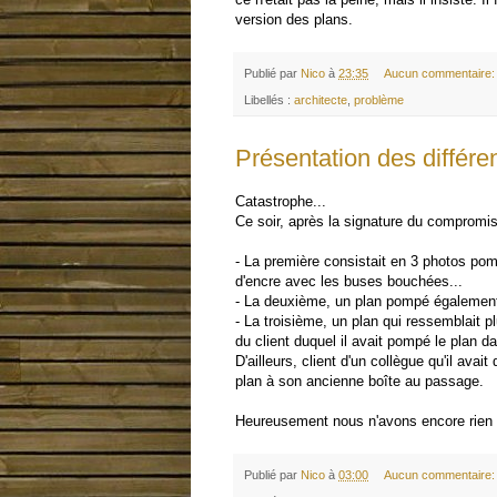
version des plans.
Publié par
Nico
à
23:35
Aucun commentaire
Libellés :
architecte
,
problème
Présentation des différen
Catastrophe...
Ce soir, après la signature du compromis,
- La première consistait en 3 photos pom
d'encre avec les buses bouchées...
- La deuxième, un plan pompé également 
- La troisième, un plan qui ressemblait 
du client duquel il avait pompé le plan 
D'ailleurs, client d'un collègue qu'il ava
plan à son ancienne boîte au passage.
Heureusement nous n'avons encore rien p
Publié par
Nico
à
03:00
Aucun commentaire