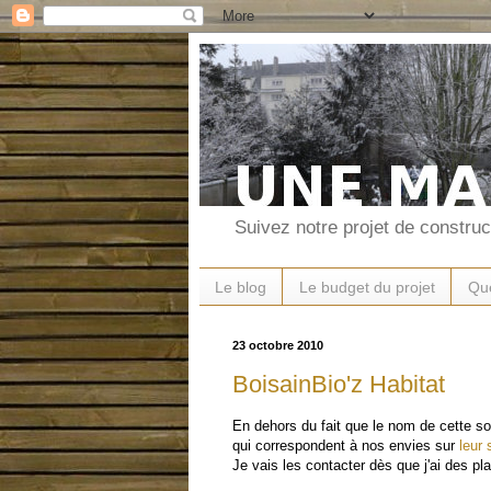
Suivez notre projet de constru
Le blog
Le budget du projet
Que
23 octobre 2010
BoisainBio'z Habitat
En dehors du fait que le nom de cette s
qui correspondent à nos envies sur
leur 
Je vais les contacter dès que j'ai des pl