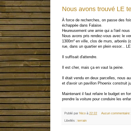
Nous avons trouvé LE ter
À force de recherches, on passe des foi
échappée dans Falaise.
Heureusement une amie qui a l'œil nous l
Nous avons pris rendez-vous avec le vende
1300m² en ville, clos de murs, arborés (
rue, dans un quartier en plein essor... LE 
Il suffisait d'attendre.
Il est cher, mais ça en vaut la peine.
Il était vendu en deux parcelles, nous a
et d'avoir un pavillon Phoenix construit 
Maintenant il faut refaire le budget en f
prendre la voiture pour conduire les enfa
Publié par
Nico
à
22:22
Aucun commentaire
Libellés :
terrain