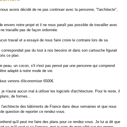
, nous avons décidé de ne pas continuer avec la personne, "l'architecte",
 envers notre projet et il ne nous paraît pas possible de travailler avec
ne travaille pas de façon ordonnée.
aucun travail et a essayé de nous faire croire le contraire lors de sa
e correspondait pas du tout à nos besoins et dans son cartouche figurait
pris ce plan.
nde peau, un cocon, s'il n'est pas pensé par une personne qui comprend
 être adapté à notre mode de vie.
Nous venons d'économiser 6500€.
je n'aurai aucun mal à utiliser les logiciels d'architecture. Pour le reste, il
 plans, de formes...
l'architecte des bâtiments de France dans deux semaines et que nous
rs de question de reporter ce rendez-vous.
étend qu'il peut me faire des plans pour ce rendez-vous. Je lui ai dit que
l fait ce qu'il veut si ça l'amuse, moi je pars de mon côté sur ma propre