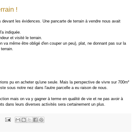
rain !
s devant les évidences. Une pancarte de terrain à vendre nous avait
'a indiquée.
ur et visité le terrain.
on va même être obligé d'en couper un peu), plat, ne donnant pas sur la
terrain.
urions pu en acheter qu'une seule. Mais la perspective de vivre sur 700m²
juste sous notre nez dans l'autre parcelle a eu raison de nous.
onction mais on va y gagner à terme en qualité de vie et ne pas avoir à
nts dans leurs diverses activités sera certainement un plus.
: