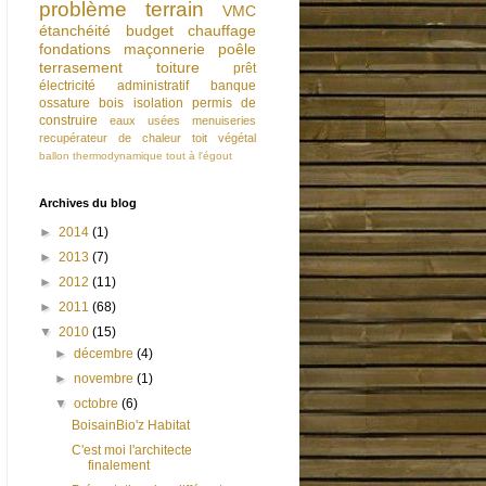
problème
terrain
VMC
étanchéité
budget
chauffage
fondations
maçonnerie
poêle
terrasement
toiture
prêt
électricité
administratif
banque
ossature bois
isolation
permis de
construire
eaux usées
menuiseries
recupérateur de chaleur
toit végétal
ballon thermodynamique
tout à l'égout
Archives du blog
►
2014
(1)
►
2013
(7)
►
2012
(11)
►
2011
(68)
▼
2010
(15)
►
décembre
(4)
►
novembre
(1)
▼
octobre
(6)
BoisainBio'z Habitat
C'est moi l'architecte
finalement