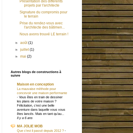
Présentation des différents
projets par l'architecte
Signature du compromis pour
le terrain
Prise du rendez-vous avec
l'architecte des bâtimen...
Nous avons trouvé LE terrain !
►
août
(1)
►
juillet
(1)
►
mai
(2)
Autres blogs de constructions à
suivre
Maison en conception
La mauvaise méthode pour
concevoir une maison performante
-
Vous êtes en train de dessiner
les plans de votre maison ?
Félicitation, c’est une belle
aventure dans laquelle vous vous
êtes lancés. Mais en tant qu’au...
Il y a 6 ans
MA JOLIE MOB
Que c'est il passé depuis 2012 ?
-