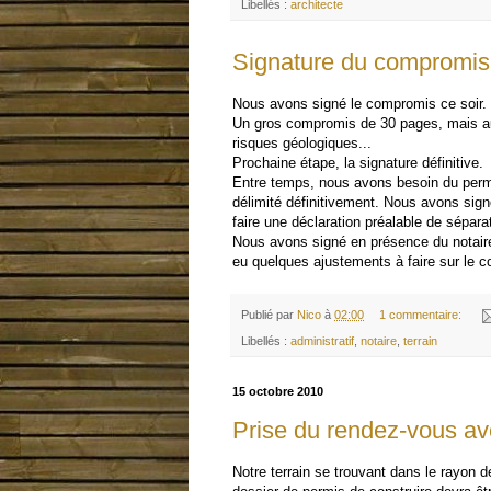
Libellés :
architecte
Signature du compromis 
Nous avons signé le compromis ce soir.
Un gros compromis de 30 pages, mais au m
risques géologiques...
Prochaine étape, la signature définitive.
Entre temps, nous avons besoin du permis
délimité définitivement. Nous avons sign
faire une déclaration préalable de séparat
Nous avons signé en présence du notaire 
eu quelques ajustements à faire sur le co
Publié par
Nico
à
02:00
1 commentaire:
Libellés :
administratif
,
notaire
,
terrain
15 octobre 2010
Prise du rendez-vous ave
Notre terrain se trouvant dans le rayon d