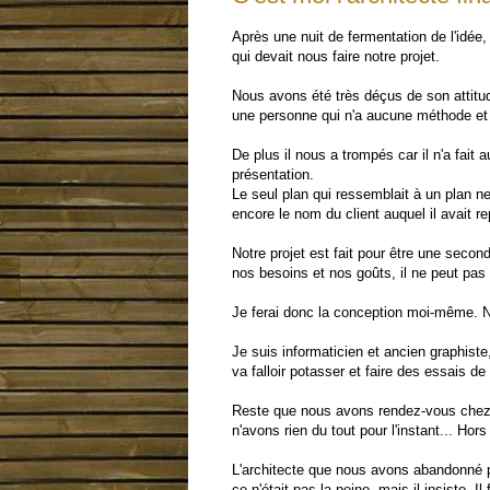
Après une nuit de fermentation de l'idée
qui devait nous faire notre projet.
Nous avons été très déçus de son attitude
une personne qui n'a aucune méthode et 
De plus il nous a trompés car il n'a fait 
présentation.
Le seul plan qui ressemblait à un plan n
encore le nom du client auquel il avait re
Notre projet est fait pour être une seco
nos besoins et nos goûts, il ne peut pas
Je ferai donc la conception moi-même. 
Je suis informaticien et ancien graphiste, 
va falloir potasser et faire des essais de
Reste que nous avons rendez-vous chez 
n'avons rien du tout pour l'instant... Ho
L'architecte que nous avons abandonné pr
ce n'était pas la peine, mais il insiste. I