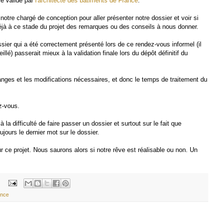
re validé par
l'architecte des bâtiments de France
.
tre chargé de conception pour aller présenter notre dossier et voir si
éjà à ce stade du projet des remarques ou des conseils à nous donner.
ossier qui a été correctement présenté lors de ce rendez-vous informel (il
illé) passerait mieux à la validation finale lors du dépôt définitif du
nges et les modifications nécessaires, et donc le temps de traitement du
z-vous.
la difficulté de faire passer un dossier et surtout sur le fait que
ujours le dernier mot sur le dossier.
 ce projet. Nous saurons alors si notre rêve est réalisable ou non. Un
:
ance